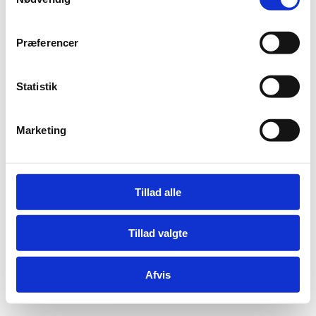
processen for at forstå deres behov, mål og
Præferencer
visioner. Målet er altid at skabe skræddersyede
løsninger, der leverer konkrete resultater og
Statistik
gør en...
Marketing
Næste poster »
Tillad alle
Tillad valgte
Designet af
Elegant Themes
| Støttet af
Afvis
WordPress