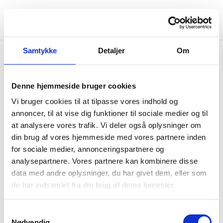
Samtykke
Detaljer
Om
Denne hjemmeside bruger cookies
Vi bruger cookies til at tilpasse vores indhold og
Estatewine, Tasting Room Holstebro
annoncer, til at vise dig funktioner til sociale medier og til
at analysere vores trafik. Vi deler også oplysninger om
af
fjordmedia
|
jul 3, 2024
din brug af vores hjemmeside med vores partnere inden
for sociale medier, annonceringspartnere og
Vores samarbejde med Estatewine, Tasting
analysepartnere. Vores partnere kan kombinere disse
data med andre oplysninger, du har givet dem, eller som
Room Holstebro Udført arbejde: Vi arbejder
de har indsamlet fra din brug af deres tjenester.
tæt sammen med vores kunder gennem hele
Samtykkevalg
Nødvendig