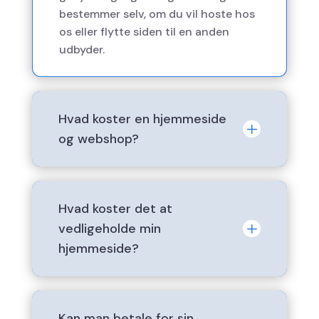
bestemmer selv, om du vil hoste hos
os eller flytte siden til en anden
udbyder.
Hvad koster en hjemmeside
L
og webshop?
Du kan nemt og hurtigt beregne din
pris for en hjemmeside eller
Hvad koster det at
webshop.
Prisen afhænger af dine behov,
L
vedligeholde min
funktioner og antal undersider og
hjemmeside?
eller produkter.
Alle løsninger er unikt designet,
Vi tilbyder vedligeholdelse som et
100% responsive og uden binding.
fleksibelt abonnement, helt ned til
Du kan altid beregne din pris
Kan man betale for sin
en enkelt arbejdstime.