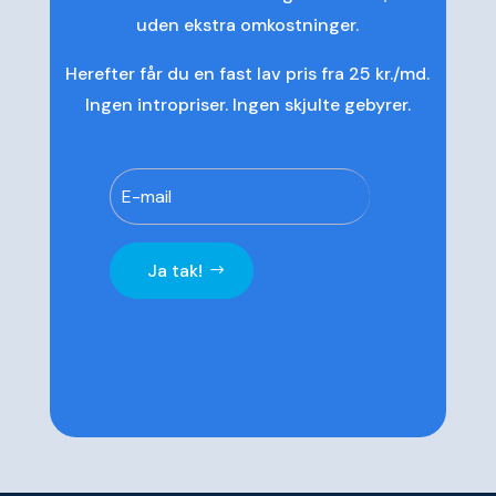
uden ekstra omkostninger.
Herefter får du en fast lav pris fra 25 kr./md.
Ingen intropriser. Ingen skjulte gebyrer.
Ja tak!