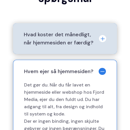
Hvad koster det månedligt,
L
når hjemmesiden er færdig?
Du ejer hjemmesiden 100%, derved
vil det ikke koste dig noget
yderligere, såfremt du selv står for
K
Hvem ejer så hjemmesiden?
hosting. Hvis du ønsker hosting
Det gør du. Når du får lavet en
igennem os, kan dette tilvælges til
hjemmeside eller webshop hos Fjord
en lav fast månedspris.
Media, ejer du den fuldt ud. Du har
adgang til alt, fra design og indhold
til system og kode.
Der er ingen binding, ingen skjulte
gebyrer og ingen begrænsninger. Du