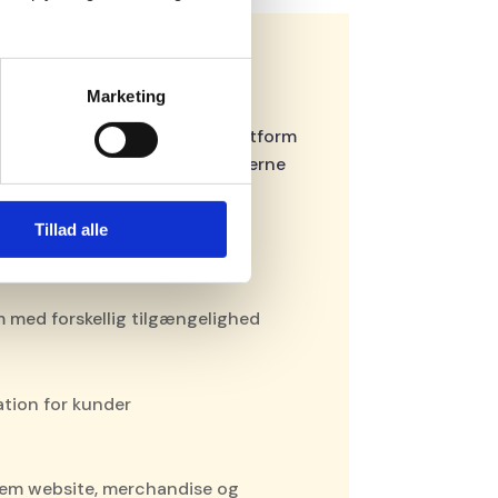
inger
Marketing
samle flere funktioner i én platform
oplevelsen kompleks for kunderne
ig for studiet.
Tillad alle
m med forskellig tilgængelighed
ation for kunder
m website, merchandise og