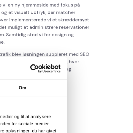
e vi en ny hjemmeside med fokus på
 og et visuelt udtryk, der matcher
dover implementerede vi et skræddersyet
et muligt at administrere reservationer
um. Samtidig stod vi for design og
e.
 trafik blev løsningen suppleret med SEO
 er en samlet digital platform, hvor
rkedsføring arbejder sammen og
ige drift.
Om
 medier og til at analysere
nden for sociale medier,
e oplysninger, du har givet