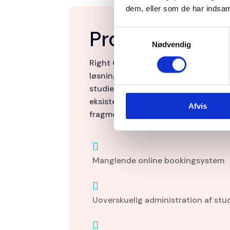
dem, eller som de har indsaml
Problemer
Samtykkevalg
Nødvendig
Right On Point Studios manglede en
løsning, der kunne håndtere både p
studiet, booking af flere rum og syn
eksisterende løsninger var enten ma
Afvis
fragmenterede.

Manglende online bookingsystem

Uoverskuelig administration af st
