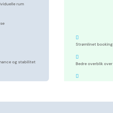
ividuelle rum
ise

Strømlinet bookin

ance og stabilitet
Bedre overblik over

Forbedret synlighe