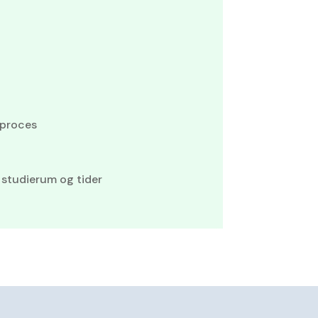
gproces
 studierum og tider
d og flere henvendelser