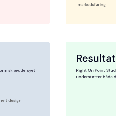
markedsføring
Resultat
tform skræddersyet
Right On Point Studio
understøtter både d
nelt design