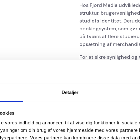
Hos Fjord Media udvikled
struktur, brugervenlighed
studiets identitet. Deru
bookingsystem, som gør d
på tværs af flere studier
opsætning af merchandis
For at sikre synlighed og
og Google Ads. Resultatet
booking, branding og ma
understøtter studiets dagl
Detaljer
ookies
se vores indhold og annoncer, til at vise dig funktioner til sociale
oplysninger om din brug af vores hjemmeside med vores partnere i
ysepartnere. Vores partnere kan kombinere disse data med andr