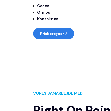
Cases
Om os
Kontakt os
Prisberegner
$
VORES SAMARBEJDE MED
Right On Poin