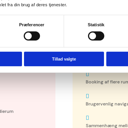
et fra din brug af deres tjenester.
Udfordr
Præferencer
Statistik
 samlet digital
Udfordringen var at 
ræsentation af
uden at gøre bruger
lighed online. De
eller driften besværl
nuelle eller
Tillad valgte

Booking af flere ru

Brugervenlig navig
udierum

Sammenhæng melle