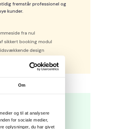
tidig fremstår professionel og
nye kunder.
emmeside fra nul
f sikkert booking modul
illidsvækkende design
nce og stabil drift fra dag ét
Om
er vi skabte
 medier og til at analysere
nden for sociale medier,
 professionel og brugervenlig
e oplysninger, du har givet