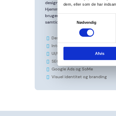
design, struktur og synlighed arbe
dem, eller som de har indsaml
Hjemmesiden blev opbygget med fok
brugeroplevelse, tydelig informatio
Samtykkevalg
samtidig med at løsningen er klar til
Nødvendig
Design og udvikling af ny hjemm

Integration af booking modul

UI/UX-optimeret CTA flow

Afvis
SEO opsætning

Google Ads og SoMe

Visuel identitet og branding
