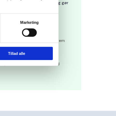
erstøtter hendes synlighed og gør
 at finde information og tage
 stabil og klar til fremtidig
Marketing
l hjemmeside med booking system
roplevelse og CTA
Tillad alle
g trafik
ing, der kan udvides i takt med