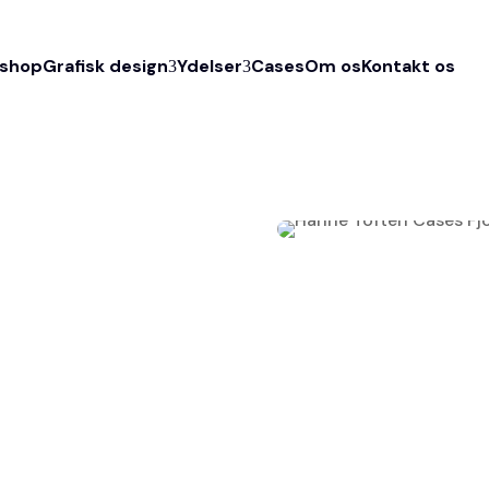
shop
Grafisk design
Ydelser
Cases
Om os
Kontakt os