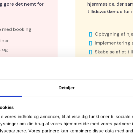
g gøre det nemt for
hjemmeside, der sam
tillidsvækkende for 
 med booking
Opbygning af hj

iner
Implementering a

t og
Skabelse af et t

At sikre performa

Detaljer
ookies
Resultat
se vores indhold og annoncer, til at vise dig funktioner til sociale
oplysninger om din brug af vores hjemmeside med vores partnere i
løsning, hvor
Hanne Toften fik en
ysepartnere. Vores partnere kan kombinere disse data med andr