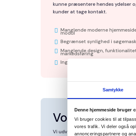
kunne præsentere hendes ydelser o
kunder at tage kontakt.
Manglende moderne hjemmeside

modul
Begrænset synlighed i søgemask

Manglende design, funktionalite

markedsføring
Ingen ejerskab over hjemmeside

Samtykke
Denne hjemmeside bruger c
Vores løsning
Vi bruger cookies til at tilpas
vores trafik. Vi deler også 
Vi udviklede en komplet hjemmeside
annonceringspartnere og anal